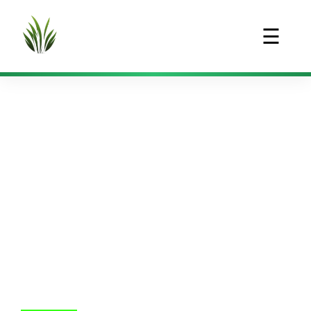
☰
Sövénynyírás 2.
kerület
Egész évben