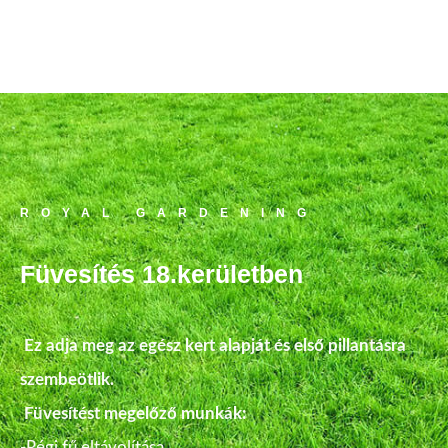
az ebből adódó kellemetlenségeket a tavasz folyamán.
ROYAL GARDENING
Füvesítés 18.kerületben
Ez adja meg az egész kert alapját és első pillantásra
szembeötlik.
Füvesítést megelőző munkák:
-Régi fű eltávolítása