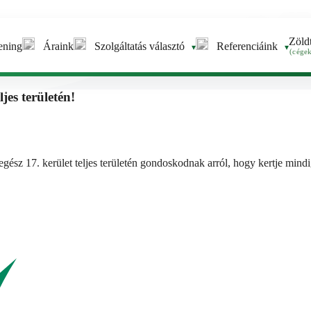
Zöld
ening
Áraink
Szolgáltatás választó
Referenciáink
▾
▾
(cége
jes területén!
gész 17. kerület teljes területén gondoskodnak arról, hogy kertje mindig