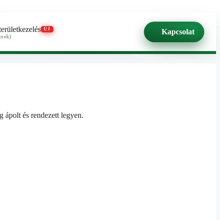
területkezelés
ÚJ
Kapcsolat
knek)
 ápolt és rendezett legyen.