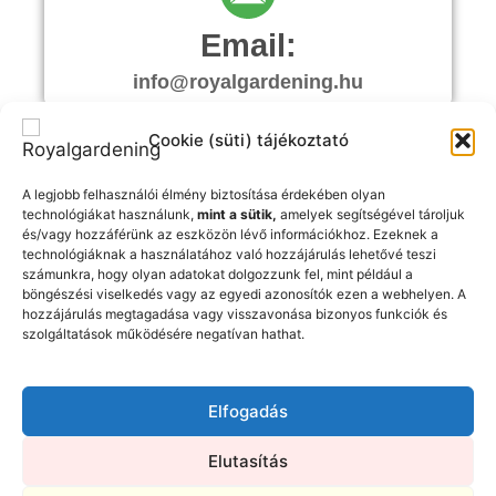
Email:
info@royalgardening.hu
Cookie (süti) tájékoztató
A legjobb felhasználói élmény biztosítása érdekében olyan
technológiákat használunk,
mint a sütik,
amelyek segítségével tároljuk
Telefon
és/vagy hozzáférünk az eszközön lévő információkhoz. Ezeknek a
technológiáknak a használatához való hozzájárulás lehetővé teszi
+3630-691-1035
számunkra, hogy olyan adatokat dolgozzunk fel, mint például a
böngészési viselkedés vagy az egyedi azonosítók ezen a webhelyen. A
hozzájárulás megtagadása vagy visszavonása bizonyos funkciók és
szolgáltatások működésére negatívan hathat.
KAPCSOLAT FELVÉTEL
Ajánlatkérés
Elfogadás
Elutasítás
Hiba:
Kapcsolatfelvételi űrlap nem
található.