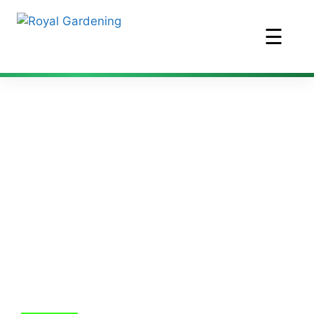
☰
Fűkaszálás 12.
kerület
Egész évben